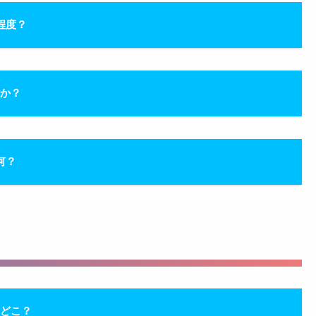
程度？
能か？
何？
はどこ？