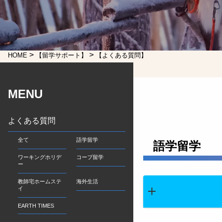
>
>
HOME
【留学サポート】
【よくある質問】
MENU
よくある質問
全て
語学留学
語学留学
ワーキングホリデ
コープ留学
ー
教師宅ホームステ
海外生活
イ
EARTH TIMES