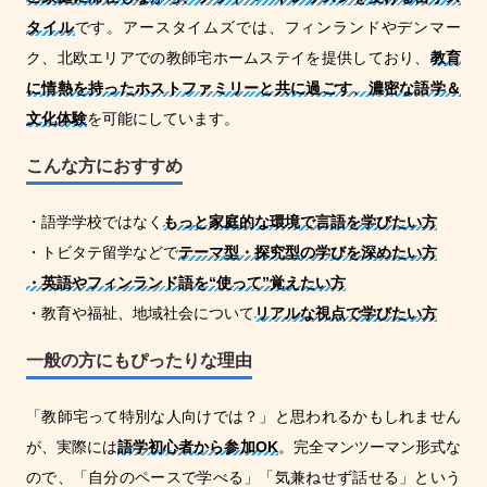
タイル
です。アースタイムズでは、フィンランドやデンマー
ク、北欧エリアでの教師宅ホームステイを提供しており、
教育
に情熱を持ったホストファミリーと共に過ごす、濃密な語学＆
文化体験
を可能にしています。
こんな方におすすめ
・語学学校ではなく
もっと家庭的な環境で言語を学びたい方
・トビタテ留学などで
テーマ型・探究型の学びを深めたい方
・英語やフィンランド語を“使って”覚えたい方
・教育や福祉、地域社会について
リアルな視点で学びたい方
一般の方にもぴったりな理由
「教師宅って特別な人向けでは？」と思われるかもしれません
が、実際には
語学初心者から参加OK
。完全マンツーマン形式な
ので、「自分のペースで学べる」「気兼ねせず話せる」という