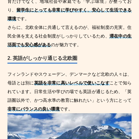
育だけでなく、地域社会や家庭でも「学ぶ環境」が整ってお
り、
留学生にとっても非常に学びやすく、安心して生活できる
環境
です。
さらに、北欧全体に共通して言えるのが、福祉制度の充実。住
民全体を支える社会制度がしっかりしているため、
滞在中の生
活面でも安心感がある
のが魅力です。
2. 英語がしっかり通じる北欧圏
フィンランドやスウェーデン、デンマークなど北欧の人々は、
母語とは別に
英語を非常に高いレベルで使いこなす
ことで知ら
れています。日常生活や学びの場でも英語が通じるため、「英
語圏以外で、かつ高水準の教育に触れたい」という方にとって
非常にバランスの良い環境
です。